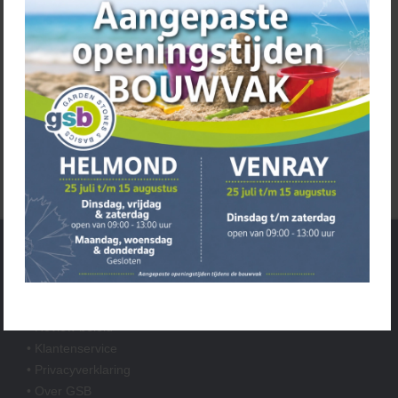
Wandlampen
Decoratie tuinverlichting
Trafo en kabels
Accessoires
Service
• Openingstijden
• Algemene voorwaarden
• Review beleid
• Klantenservice
• Privacyverklaring
• Over GSB