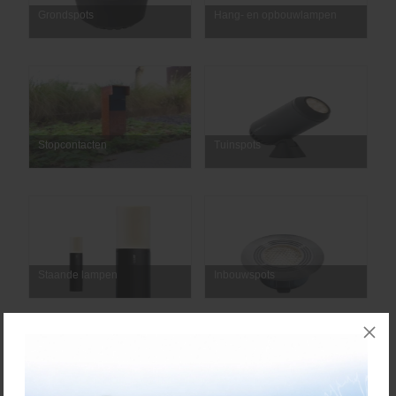
Grondspots
Hang- en opbouwlampen
Stopcontacten
Tuinspots
Staande lampen
Inbouwspots