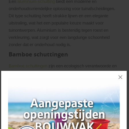
Een
aluminium schutting
biedt een moderne en
onderhoudsvriendelijke oplossing voor tuinafscheidingen.
Dit type schutting heeft strakke lijnen en een elegante
uitstraling, wat het een populaire keuze maakt voor
tuinontwerpen. Aluminium is bestendig tegen roest en
verkleuring, wat zorgt voor een langdurige schoonheid
zonder dat er onderhoud nodig is.
Bamboe schuttingen
Bamboe schuttingen
zijn een ecologisch verantwoorde en
aantrekkelijke keuze voor een tuinafscheiding. Dit
natuurlijke materiaal staat bekend om zijn snelle groei en
duurzaamheid, waardoor het een milieuvriendelijk alternatief
vormt voor traditionele houtsoorten. Bamboe biedt een
exotische en warme uitstraling die elke tuin of buitenruimte
kan transformeren en voegt een vleugje natuurlijke charme
toe.
Geluidswerende schuttingen