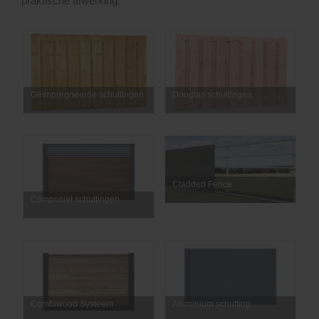
praktische afwerking.
Geïmpregneerde schuttingen
Douglas schuttingen
Cladded Fence
Composiet schuttingen
Combiwood Systeem
Aluminium schutting