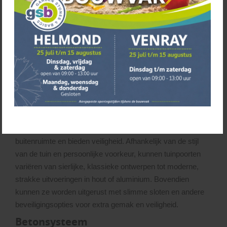
Geluidswerende schuttingen
vormen een effectieve
oplossing voor het verminderen van omgevingsgeluid in je
tuin of buitenruimte. Deze speciaal ontworpen schuttingen
zijn gemaakt van materialen die geluid absorberen of
reflecteren, zoals dicht hout, composietplaten of specifieke
geluidsabsorberende materialen.
Tuinpoorten
Tuinpoorten
zijn een praktische toevoeging aan je
tuinafscheiding. Ze vormen de toegang tot je persoonlijke
buitenruimte en bieden veiligheid. Afhankelijk van de stijl
van de tuin en persoonlijke voorkeur, kunnen tuinpoorten
variëren van sierlijke, klassieke ontwerpen tot moderne,
strakke uitvoeringen in hout of aluminium. Bovendien
kunnen ze worden uitgerust met slimme sloten en andere
beveiligingsopties voor extra gemak en veiligheid.
Betonsysteem