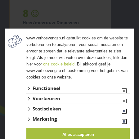
8
Heer/mevrouw Diepeveen
5 augustus 2026
www.verhoevengsb.nl gebruikt cookies om de website te
previous
next
verbeteren en te analyseren, voor social media en om
"Ruim assortiment en fijn
ervoor te zorgen dat je relevante advertenties te zien
geholpen."
krijgt. Als je meer wilt weten over deze cookies, klik dan
hier voor
ons cookie beleid
. Bij akkoord geef je
www.verhoevengsb.nl toestemming voor het gebruik van
cookies op onze website.
ALLE ERVARINGEN
Functioneel
Voorkeuren
Statistieken
Marketing
Alles accepteren