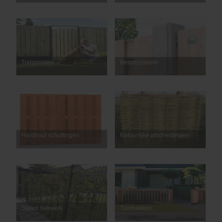
Tuinpoorten
Betonsysteem
Hardhout schuttingen
Natuurlijke afscheidingen
Stalen hekwerk
Tuinhekken