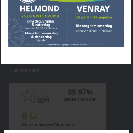
Kanaaldijk Z-W 3, 5706 LD Helmond
0492-523468
info@verhoevengsb.nl
Tuintoko
Beekweg 52a 5815 CN, Venray
0478-579092
tuintoko@verhoevengsb.nl
06-38873463
89.97%
Beveelt ons aan
8
Heer/mevrouw Diepeveen