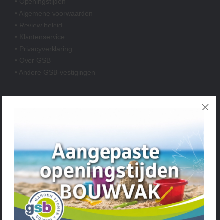
• Openingstijden
• Algemene voorwaarden
• Review beleid
• Klantenservice
• Privacyverklaring
• Over GSB
• Andere GSB-vestigingen
Assortiment
• Bestrating
• Grind & Split
• Tuinhout
• Tuinhuis & Overkapping
• Verlichting
• Accessoires
• Afwerking & Onderhoud
Verhoeven Tuinhout & Steengoed