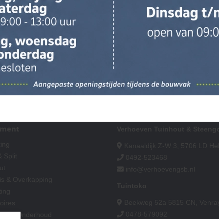
iment
Verhoeven Tuinhout & Steeng
ting
Kanaaldijk Z-W 3, 5706 LD H
 Split
0492-523468
ut
info@verhoevengsb.nl
is & Overkapping
Tuintoko
ting
Beekweg 52a 5815 CN, Venra
oires
0478-579092
king & Onderhoud