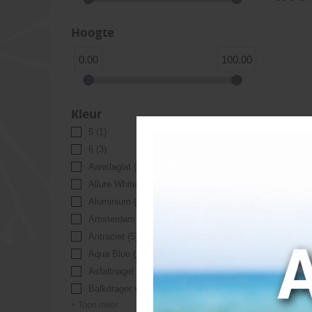
Hoogte
0.00
100.00
Kleur
5
(1)
6
(3)
Aanslaglat
(3)
Allure White
(2)
Aluminium
(2)
Amsterdam Groen
(2)
Antraciet
(5)
Aqua Blue
(2)
Buit
Asfaltnagel
(1)
Balkdrager verzinkt
(1)
+ Toon meer