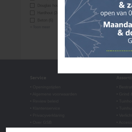
Douglas hout
(46)
Hardhout
(24)
Beton
(6)
+ Toon meer
Service
Assort
• Openingstijden
• Bestra
• Algemene voorwaarden
• Grind &
• Review beleid
• Tuinho
• Klantenservice
• Tuinhu
• Privacyverklaring
• Verlich
• Over GSB
• Access
• Andere GSB-vestigingen
• Afwer