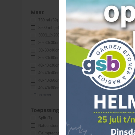
Maat
750 ml
(59)
2500 ml
(58)
300(L1)x200(L2)x100(B)cm
(12)
Tafel
30x30x30cm
(12)
stoel
30x30x40cm
(12)
30x30x60cm
(12)
40x40x30cm
(12)
40x40x40cm
(12)
40x40x60cm
(12)
40x40x80cm
(12)
+ Toon meer
Toepassing voor
Split
(1)
Natuursteen
(4)
Geïmpregneerd Tuinhout
(87)