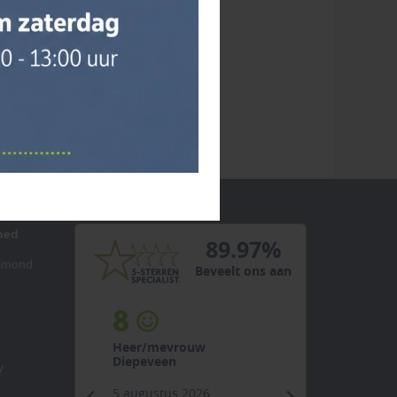
oed
89.97%
elmond
Beveelt ons aan
8
Heer/mevrouw
Diepeveen
y
5 augustus 2026