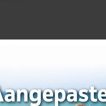
enkeukens
Haarden en kachels
Pickni