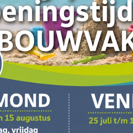
s, banken en
en
Tuinkasten
Zitele