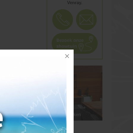
Venray.
cktafels
Plantenbakken