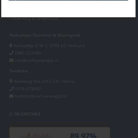
• Verlichting
• Accessoires
• Afwerking & Onderhoud
Verhoeven Tuinhout & Steengoed
Kanaaldijk Z-W 3, 5706 LD Helmond
0492-523468
info@verhoevengsb.nl
Tuintoko
Beekweg 52a 5815 CN, Venray
0478-579092
tuintoko@verhoevengsb.nl
06-38873463
89.97%