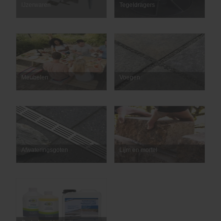
IJzerwaren
Tegeldragers
Meubelen
Voegen
Afwateringsgoten
Lijm en mortel