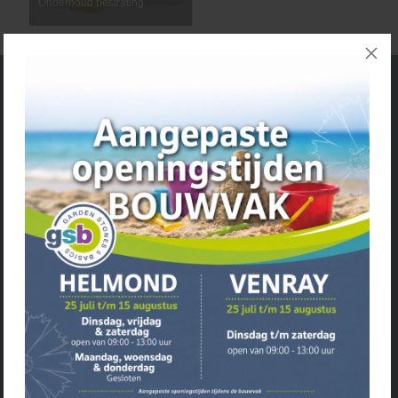
Onderhoud bestrating
Service
• Openingstijden
• Algemene voorwaarden
• Review beleid
• Klantenservice
• Privacyverklaring
• Over GSB
• Andere GSB-vestigingen
Assortiment
• Bestrating
• Grind & Split
• Tuinhout
• Tuinhuis & Overkapping