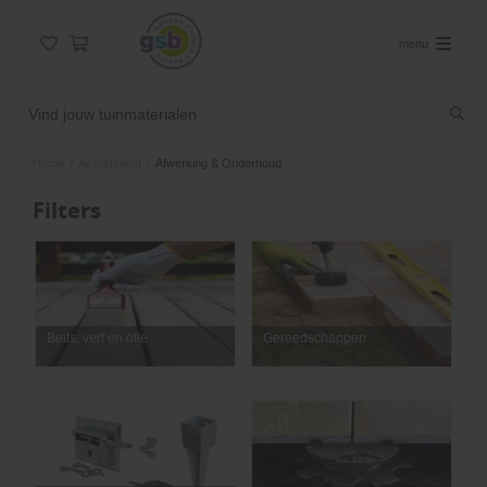
menu
Home
/
Assortiment
/
Afwerking & Onderhoud
Filters
Beits, verf en olie
Gereedschappen