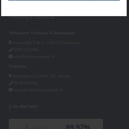
• Verlichting
• Accessoires
• Afwerking & Onderhoud
Verhoeven Tuinhout & Steengoed
Kanaaldijk Z-W 3, 5706 LD Helmond
0492-523468
info@verhoevengsb.nl
Tuintoko
Beekweg 52a 5815 CN, Venray
0478-579092
tuintoko@verhoevengsb.nl
06-38873463
89.97%