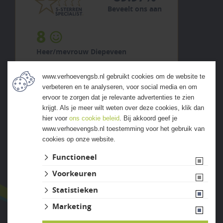
Beveelt ons aan
8
Heer/mevrouw Diepeveen
5 augustus 2026
www.verhoevengsb.nl gebruikt cookies om de website te
previous
next
verbeteren en te analyseren, voor social media en om
"Ruim assortiment en fijn
ervoor te zorgen dat je relevante advertenties te zien
geholpen."
krijgt. Als je meer wilt weten over deze cookies, klik dan
hier voor
ons cookie beleid
. Bij akkoord geef je
www.verhoevengsb.nl toestemming voor het gebruik van
cookies op onze website.
ALLE ERVARINGEN
Functioneel
Voorkeuren
Statistieken
Marketing