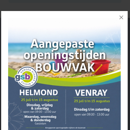
Service
• Openingstijden
• Algemene voorwaarden
• Review beleid
• Klantenservice
• Privacyverklaring
• Over GSB
• Andere GSB-vestigingen
Assortiment
• Bestrating
• Grind & Split
• Tuinhout
• Tuinhuis & Overkapping