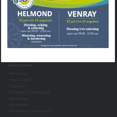
Service
• Openingstijden
• Algemene voorwaarden
• Review beleid
• Klantenservice
• Privacyverklaring
• Over GSB
• Andere GSB-vestigingen
Assortiment
• Bestrating
• Grind & Split
• Tuinhout
• Tuinhuis & Overkapping
• Verlichting
• Accessoires
• Afwerking & Onderhoud