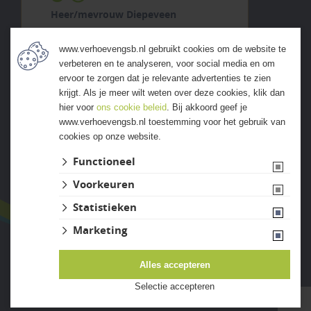
Heer/mevrouw Diepeveen
5 augustus 2026
www.verhoevengsb.nl gebruikt cookies om de website te
previous
next
verbeteren en te analyseren, voor social media en om
"Ruim assortiment en fijn
ervoor te zorgen dat je relevante advertenties te zien
geholpen."
krijgt. Als je meer wilt weten over deze cookies, klik dan
hier voor
ons cookie beleid
. Bij akkoord geef je
www.verhoevengsb.nl toestemming voor het gebruik van
cookies op onze website.
ALLE ERVARINGEN
Functioneel
Voorkeuren
Statistieken
Marketing
Alles accepteren
Website ontwikkeld door Lined
Selectie accepteren