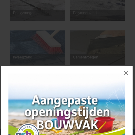
Epoxyvoegen
Polymeerzand
Inveegzand
Cementvoegen
Voegkruizen en accessoires
Voegkit