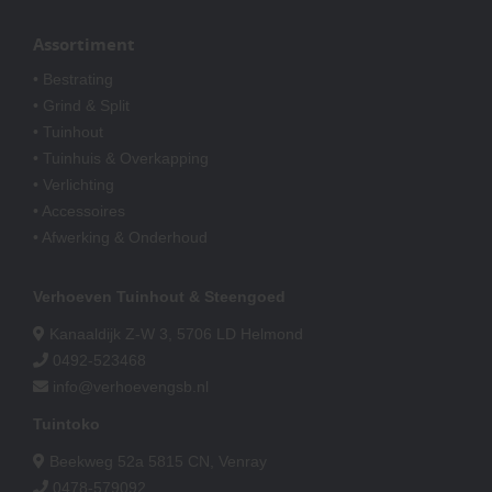
Assortiment
• Bestrating
• Grind & Split
• Tuinhout
• Tuinhuis & Overkapping
• Verlichting
• Accessoires
• Afwerking & Onderhoud
Verhoeven Tuinhout & Steengoed
Kanaaldijk Z-W 3, 5706 LD Helmond
0492-523468
info@verhoevengsb.nl
Tuintoko
Beekweg 52a 5815 CN, Venray
0478-579092