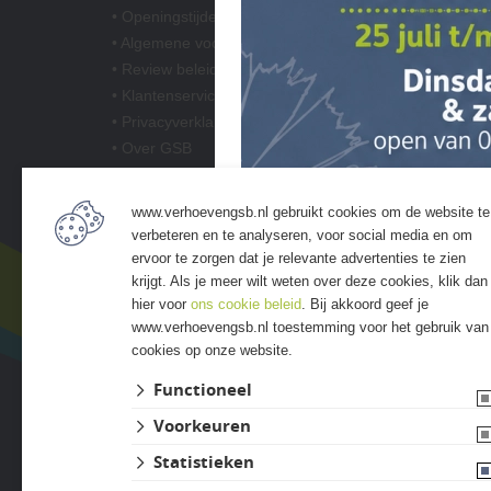
• Openingstijden
• Bestra
• Algemene voorwaarden
• Grind &
• Review beleid
• Tuinho
• Klantenservice
• Tuinhu
• Privacyverklaring
• Verlich
• Over GSB
• Access
• Andere GSB-vestigingen
• Afwer
www.verhoevengsb.nl gebruikt cookies om de website te
verbeteren en te analyseren, voor social media en om
ervoor te zorgen dat je relevante advertenties te zien
krijgt. Als je meer wilt weten over deze cookies, klik dan
hier voor
ons cookie beleid
. Bij akkoord geef je
www.verhoevengsb.nl toestemming voor het gebruik van
cookies op onze website.
Functioneel
Voorkeuren
Statistieken