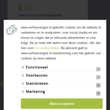
8
Heer/mevrouw Diepeveen
5 augustus 2026
www.verhoevengsb.nl gebruikt cookies om de website te
previous
next
verbeteren en te analyseren, voor social media en om
"Ruim assortiment en fijn
ervoor te zorgen dat je relevante advertenties te zien
geholpen."
krijgt. Als je meer wilt weten over deze cookies, klik dan
hier voor
ons cookie beleid
. Bij akkoord geef je
www.verhoevengsb.nl toestemming voor het gebruik van
cookies op onze website.
ALLE ERVARINGEN
Functioneel
Voorkeuren
Statistieken
Marketing
Alles accepteren
Website ontwikkeld door Lined