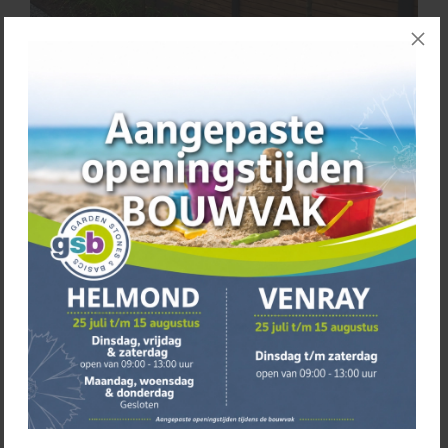
Neem nu contact op
Plan vandaag nog een afspraak
met ons in en ontdek wat
we voor jouw tuin kunnen betekenen. Samen bespreken we
jouw wensen en werken we een oplossing uit die volledig
aansluit bij jouw stijl en behoeften. Met onze Douglas
schuttingpanelen en
ervaring
creëren we een resultaat dat
niet alleen praktisch is, maar ook een echte blikvanger
vormt.
Verhoeven Tuinhout & Steengoed
Helmond
Kanaaldijk Z.W. 3