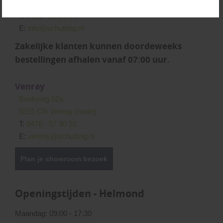
5706 LD Helmond
(route)
T:
0492 - 52 34 68
E:
info@schutting.nl
Zakelijke klanten kunnen doordeweeks
bestellingen afhalen vanaf 07:00 uur.
Venray
Beekweg 52a
5815 CN Venray
(route)
T:
0478 - 57 90 92
E:
venray@schutting.nl
Plan je showroom bezoek
Openingstijden - Helmond
Maandag: 09:00 - 17:30