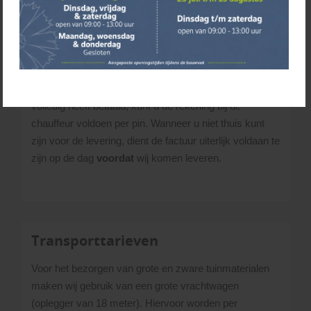
tijd om e.e.a. op te lossen, zodat de verwerker niet
vastloopt in de planning.
Betaling
Wanneer u de bestelling in overeenstemming nog niet
volledig heeft betaald, kunt u de rekening bij de
chauffeur voldoen per pin. Wanneer u niet thuis kunt
zijn voor de levering, dient de factuur uiterlijk voldaan te
zijn op de dag
voordat
wij komen leveren.
Transporttarieven
Voor het bezorgen van grote en zware tuinmaterialen
maken wij gebruik van een grote vrachtwagen
(oplegger van 18 meter). Hiervoor worden per