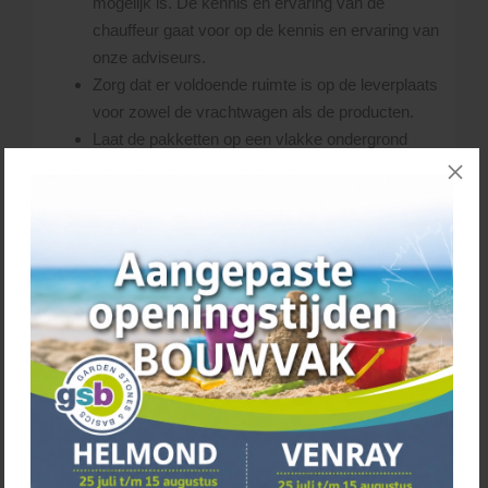
mogelijk is. De kennis en ervaring van de
chauffeur gaat voor op de kennis en ervaring van
onze adviseurs.
Zorg dat er voldoende ruimte is op de leverplaats
voor zowel de vrachtwagen als de producten.
Laat de pakketten op een vlakke ondergrond
plaatsen en stapel ze niet op elkaar.
Controleer de producten bij aankomst op
eventuele onvolkomenheden. Neem bij twijfel
direct contact met ons op. Bij onvolkomenheden
aan het product geldt namelijk; verwerken is
accepteren.
Tijdig bestellen
Zorg dat de materialen geruime tijd van tevoren worden
geleverd, zodat je kunt controleren op eventuele
transportschades en die tijdig kunt melden. Mocht er
namelijk schade zijn ontstaan, dan hebben we nu nog