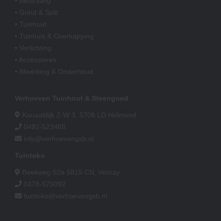
• Bestrating
• Grind & Split
• Tuinhout
• Tuinhuis & Overkapping
• Verlichting
• Accessoires
• Afwerking & Onderhoud
Verhoeven Tuinhout & Steengoed
Kanaaldijk Z-W 3, 5706 LD Helmond
0492-523468
info@verhoevengsb.nl
Tuintoko
Beekweg 52a 5815 CN, Venray
0478-579092
tuintoko@verhoevengsb.nl