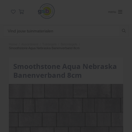
menu
Home
/
Assortiment
/
Tuintegels
/
Betontegels
/
Smoothstone Aqua Nebraska Banenverband 8cm
Smoothstone Aqua Nebraska
Banenverband 8cm