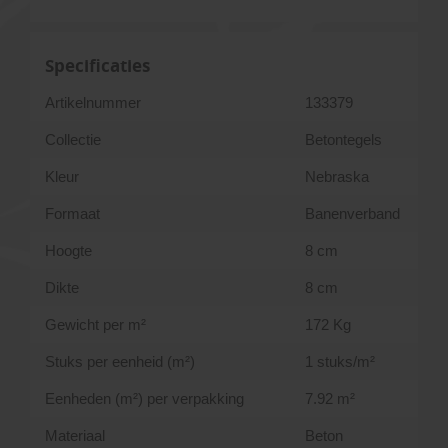
Specificaties
Artikelnummer
133379
Collectie
Betontegels
Kleur
Nebraska
Formaat
Banenverband
Hoogte
8 cm
Dikte
8 cm
Gewicht per m²
172 Kg
Stuks per eenheid (m²)
1 stuks/m²
Eenheden (m²) per verpakking
7.92 m²
Materiaal
Beton