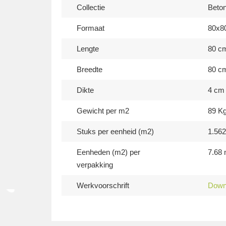
Collectie
Beton
Formaat
80x8
Lengte
80 c
Breedte
80 c
Dikte
4 cm
Gewicht per m2
89 K
Stuks per eenheid (m2)
1.56
Eenheden (m2) per
7.68
verpakking
Werkvoorschrift
Down