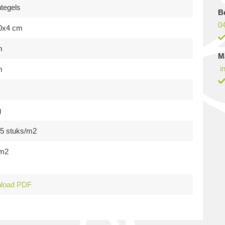
tegels
B
0
0x4 cm
m
M
i
m
g
25 stuks/m2
 m2
load PDF