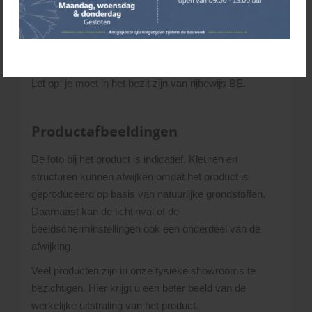
Overig Nederland op basis van postcode
Waddeneilanden, Zeeland en België op aanvraag
Afhalen:
je kunt een aanhanger huren (€ 22,90 per
dagdeel) om zelf je materialen te halen.
Let op: je moet in het bezit zijn van rijbewijs BE.
Productafbeeldingen
De foto bij het product is indicatief. Kleuren en
structuren kunnen afwijken omdat het product is
geproduceerd op basis van natuurlijke grondstoffen.
Daarnaast kan de lichtinval of de
beeldscherminstellingen ook een onderdeel van de
afwijking.
Veel producten zijn in onze fysieke showrooms te
bezichtigen. Hier krijgt u een beter beeld van de
werkelijke uitstraling van het product.