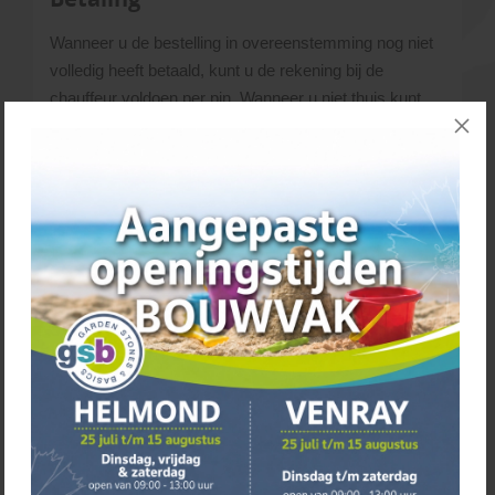
Wanneer u de bestelling in overeenstemming nog niet
volledig heeft betaald, kunt u de rekening bij de
chauffeur voldoen per pin. Wanneer u niet thuis kunt
zijn voor de levering, dient de factuur uiterlijk voldaan te
zijn op de dag
voordat
wij komen leveren.
Transporttarieven
Voor het bezorgen van grote en zware tuinmaterialen
maken wij gebruik van een grote vrachtwagen
(oplegger van 18 meter). Hiervoor worden per
bestelling de volgende kosten berekend:
Afhalen € 0,-
Rondom Helmond € 72,50