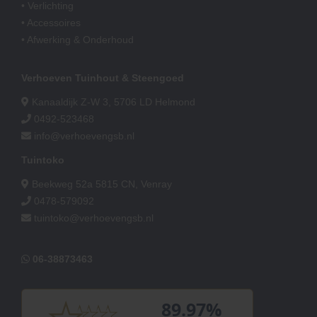
• Verlichting
• Accessoires
• Afwerking & Onderhoud
Verhoeven Tuinhout & Steengoed
Kanaaldijk Z-W 3, 5706 LD Helmond
0492-523468
info@verhoevengsb.nl
Tuintoko
Beekweg 52a 5815 CN, Venray
0478-579092
tuintoko@verhoevengsb.nl
06-38873463
89.97%