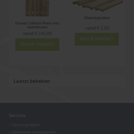
Afwerkplanken
Grenen 140mm Poort met
n
stalenframe
vanaf
€
2,50
vanaf
€
141,00
BEKIJK PRODUCT
BEKIJK PRODUCT
Laatst bekeken
Service
• Openingstijden
• Algemene voorwaarden