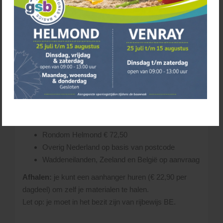
Transporttarieven
Voor het bezorgen van grote en zware tuinmaterialen
maken wij gebruik van een grote vrachtwagen
(oplegger van 18 meter). Hiervoor worden per
bestelling de volgende kosten berekend:
Afhalen € 0,-
Rondom Helmond € 72,50
Overig Nederland op basis van postcode
Waddeneilanden, Zeeland en België op aanvraag
Afhalen:
je kunt een aanhanger huren (€ 22,90 per
dagdeel) om zelf je materialen te halen.
Let op: je moet in het bezit zijn van rijbewijs BE.