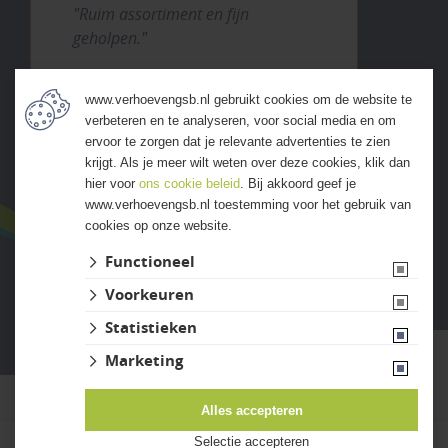
previous
next
"Ruim assortiment en fijn
geholpen."
www.verhoevengsb.nl gebruikt cookies om de website te
verbeteren en te analyseren, voor social media en om
ALLE ERVARINGEN
ervoor te zorgen dat je relevante advertenties te zien
krijgt. Als je meer wilt weten over deze cookies, klik dan
hier voor
ons cookie beleid
. Bij akkoord geef je
www.verhoevengsb.nl toestemming voor het gebruik van
cookies op onze website.
Functioneel
Voorkeuren
Website ontwikkeld door Lined
Statistieken
Marketing
Alles accepteren
Selectie accepteren