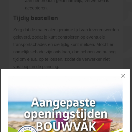
aan het product geldt namelijk; verwerken is
accepteren.
Tijdig bestellen
Zorg dat de materialen geruime tijd van tevoren worden
geleverd, zodat je kunt controleren op eventuele
transportschades en die tijdig kunt melden. Mocht er
namelijk schade zijn ontstaan, dan hebben we nu nog
tijd om e.e.a. op te lossen, zodat de verwerker niet
vastloopt in de planning.
Betaling
Wanneer u de bestelling in overeenstemming nog niet
volledig heeft betaald, kunt u de rekening bij de
chauffeur voldoen per pin. Wanneer u niet thuis kunt
zijn voor de levering, dient de factuur uiterlijk voldaan te
zijn op de dag
voordat
wij komen leveren.