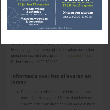
Levering
Wij proberen de aangeschafte materialen binnen 3 tot
10 werkdagen te leveren. Let op! Door de huidige
marktomstandigheden kunnen levertijden flink oplopen,
wij vragen daarvoor je begrip. Uiteraard proberen we
altijd mee te denken in alternatieven.
Heb je vragen over levertijden/voorraden, neem dan
gerust contact met ons op via het
contactformulier
.
Bellen kan ook: 0492-523468.
Informatie over het afleveren en
lossen
De materialen die je besteld hebt, lossen we
naast de vrachtwagen. Uiteraard probeert de
chauffeur de materialen zo dicht mogelijk bij de