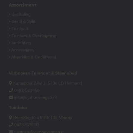
Assortiment
• Bestrating
• Grind & Split
• Tuinhout
• Tuinhuis & Overkapping
• Verlichting
• Accessoires
• Afwerking & Onderhoud
Verhoeven Tuinhout & Steengoed
Kanaaldijk Z-W 3, 5706 LD Helmond
0492-523468
info@verhoevengsb.nl
Tuintoko
Beekweg 52a 5815 CN, Venray
0478-579092
tuintoko@verhoevengsb.nl