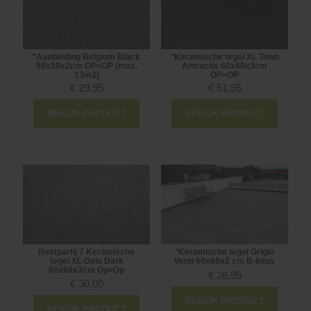
*Aanbieding Belgium Black
*Keramische tegel XL Town
59x59x2cm OP=OP (max.
Antracite 60x60x3cm
13m2)
OP=OP
€
29,95
€
51,95
BEKIJK PRODUCT
BEKIJK PRODUCT
Restpartij 7 Keramische
*Keramische tegel Grigio
tegel XL Oslo Dark
Venti 60x60x2 cm B-keus
60x60x3cm Op=Op
€
26,95
€
30,00
BEKIJK PRODUCT
BEKIJK PRODUCT