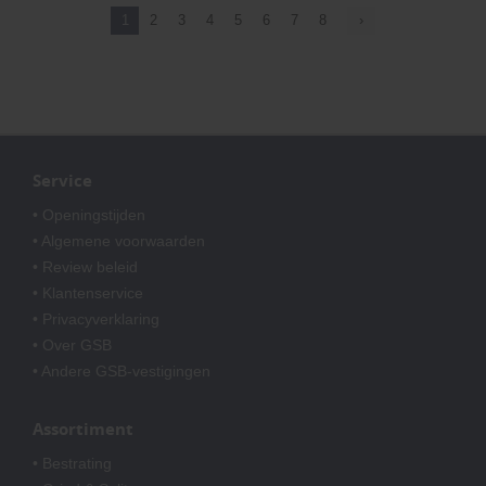
1
2
3
4
5
6
7
8
›
Service
• Openingstijden
• Algemene voorwaarden
• Review beleid
• Klantenservice
• Privacyverklaring
• Over GSB
• Andere GSB-vestigingen
Assortiment
• Bestrating