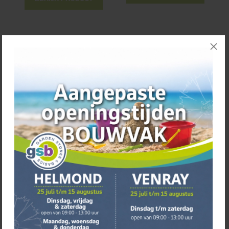
Diverse afmetingen
*Restpartij 17 Keramische
Coral XL
tegel XL Helsinki zwart
60x60x3cm op=op
vanaf
€
40,00
€
46,50
BEKIJK PRODUCT
BEKIJK PRODUCT