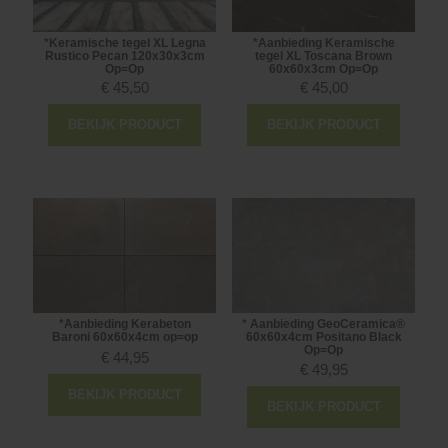
*Keramische tegel XL Legna
*Aanbieding Keramische
Rustico Pecan 120x30x3cm
tegel XL Toscana Brown
Op=Op
60x60x3cm Op=Op
€
45,50
€
45,00
BEKIJK PRODUCT
BEKIJK PRODUCT
*Aanbieding Kerabeton
* Aanbieding GeoCeramica®
Baroni 60x60x4cm op=op
60x60x4cm Positano Black
Op=Op
€
44,95
€
49,95
BEKIJK PRODUCT
BEKIJK PRODUCT