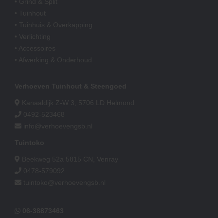
• Grind & Split
• Tuinhout
• Tuinhuis & Overkapping
• Verlichting
• Accessoires
• Afwerking & Onderhoud
Verhoeven Tuinhout & Steengoed
Kanaaldijk Z-W 3, 5706 LD Helmond
0492-523468
info@verhoevengsb.nl
Tuintoko
Beekweg 52a 5815 CN, Venray
0478-579092
tuintoko@verhoevengsb.nl
06-38873463