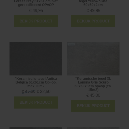
Forest Grey 61x61 cm niet
tegel Yellow Slate
gerectificeerd OP=OP
60x60x2cm
€
49,95
€
49,95
BEKIJK PRODUCT
BEKIJK PRODUCT
*Keramische tegel Antica
*Keramische tegel XL
Belgica 61x61cm Op=op,
Lamina Gris Scuro
max 20m2
60x60x3cm op=op (ca.
15m2)
45,50
€
32,50
€
€
45,00
BEKIJK PRODUCT
BEKIJK PRODUCT