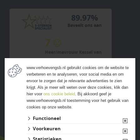
89.97%
Beveelt ons aan
7
Heer/mevrouw Kessel van
2 augustus 2026
www.verhoevengsb.nl gebruikt cookies om de website te
previous
next
verbeteren en te analyseren, voor social media en om
"Goede materialen en ruime
ervoor te zorgen dat je relevante advertenties te zien
keuze"
krijgt. Als je meer wilt weten over deze cookies, klik dan
hier voor
ons cookie beleid
. Bij akkoord geef je
www.verhoevengsb.nl toestemming voor het gebruik van
cookies op onze website.
ALLE ERVARINGEN
Functioneel
Voorkeuren
Statistieken