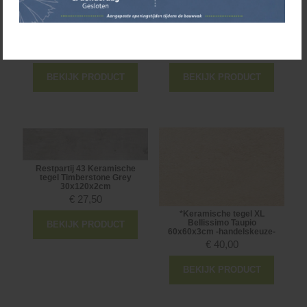
*Aanbieding Kera tegel
*Keramische tegel Natura
Granito Grey Brown
Wood Oak 60x60x2cm
59x59x2cm (max. 14m2)
op=op, ca 7 m2
€
29,95
€
38,95
BEKIJK PRODUCT
BEKIJK PRODUCT
Restpartij 43 Keramische
tegel Timberstone Grey
30x120x2cm
€
27,50
*Keramische tegel XL
Bellissimo Taupio
BEKIJK PRODUCT
60x60x3cm -handelskeuze-
€
40,00
BEKIJK PRODUCT