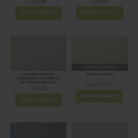
€
38,95
€
41,50
BEKIJK PRODUCT
BEKIJK PRODUCT
Diverse afmetingen
Keramische tegel
Bradano Yellow
Bourgogne Crema Beige
Rectified 60x60x2cm
vanaf
€
37,50
€
37,50
BEKIJK PRODUCT
BEKIJK PRODUCT