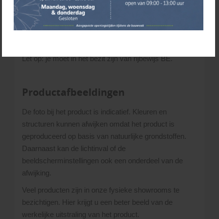
Overig Nederland op basis van postcode
Waddeneilanden, Zeeland en België op aanvraag
Afhalen:
je kunt een aanhanger huren (€ 22,90 per
dagdeel) om zelf je materialen te halen.
Let op: je moet in het bezit zijn van rijbewijs BE.
Productafbeeldingen
De foto bij het product is indicatief. Kleuren en
structuren kunnen afwijken omdat het product is
geproduceerd op basis van natuurlijke grondstoffen.
Daarnaast kan de lichtinval of de
beeldscherminstellingen ook een onderdeel van de
afwijking.
Veel producten zijn in onze fysieke showrooms te
bezichtigen. Hier krijgt u een beter beeld van de
werkelijke uitstraling van het product.