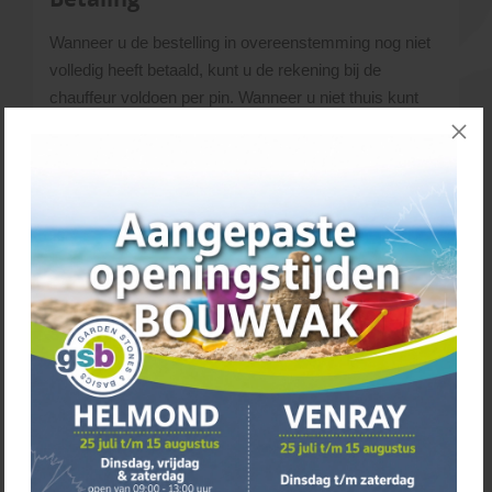
Wanneer u de bestelling in overeenstemming nog niet
volledig heeft betaald, kunt u de rekening bij de
chauffeur voldoen per pin. Wanneer u niet thuis kunt
zijn voor de levering, dient de factuur uiterlijk voldaan te
zijn op de dag
voordat
wij komen leveren.
Transporttarieven
Voor het bezorgen van grote en zware tuinmaterialen
maken wij gebruik van een grote vrachtwagen
(oplegger van 18 meter). Hiervoor worden per
bestelling de volgende kosten berekend:
Afhalen € 0,-
Rondom Helmond € 72,50