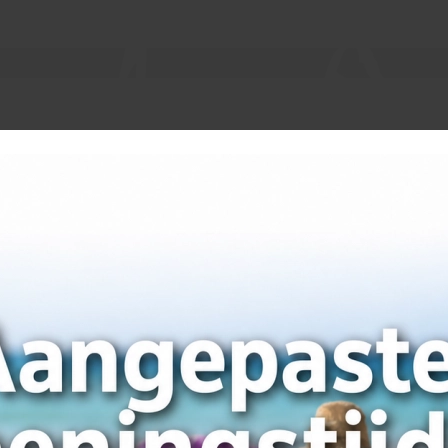
ot 10 werkdagen te leveren. Let op! Door de huidige marktomstandigh
e te denken in alternatieven.
n gerust contact met ons op via het
contactformulier
. Bellen kan ook
en en lossen
 naast de vrachtwagen. Uiteraard probeert de chauffeur de materialen z
de gevraagde losplaats mogelijk is. De kennis en ervaring van de cha
plaats voor zowel de vrachtwagen als de producten.
laatsen en stapel ze niet op elkaar.
ntuele onvolkomenheden. Neem bij twijfel direct contact met ons op.