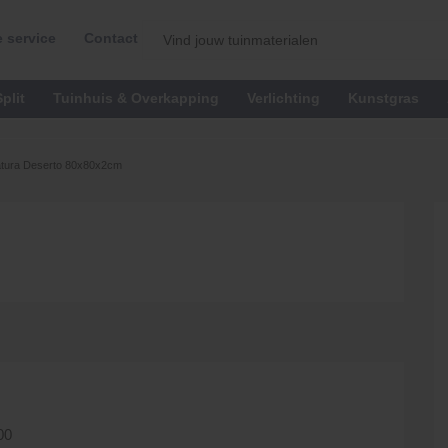
 service
Contact
plit
Tuinhuis & Overkapping
Verlichting
Kunstgras
atura Deserto 80x80x2cm
00