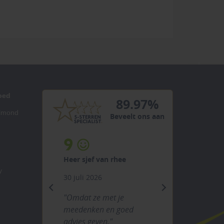
oed
89.97%
elmond
Beveelt ons aan
10
ee
Heer/mevrouw snel
y
29 juli 2026
previous
next
e
"Het goede advies en
goed
vooral dat ik op dezelfde
dag nog extra spullen