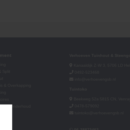
iment
Verhoeven Tuinhout & Steeng
ting
Kanaaldijk Z-W 3, 5706 LD H
 Split
0492-523468
ut
info@verhoevengsb.nl
9
is & Overkapping
Tuintoko
Heer sjef van rh
ting
Beekweg 52a 5815 CN, Venra
oires
30 juli 2026
0478-579092
king & Onderhoud
tuintoko@verhoevengsb.nl
"Omdat ze met j
meedenken en 
advies geven."
06-38873463