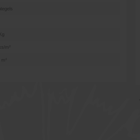
tegels
Kg
ks/m²
8 m²