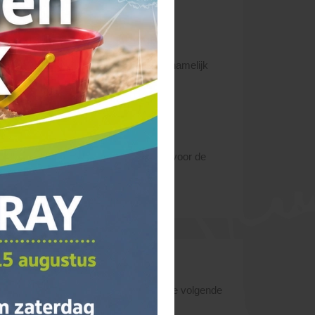
s en die tijdig kunt melden. Mocht er namelijk
.
er pin. Wanneer u niet thuis kunt zijn voor de
ter). Hiervoor worden per bestelling de volgende