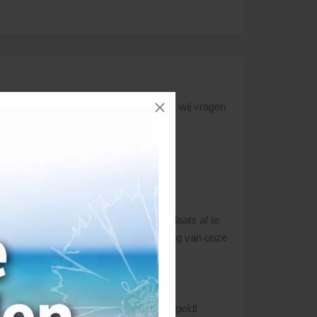
eden kunnen levertijden flink oplopen, wij vragen
: 0492-523468.
o dicht mogelijk bij de gewenste losplaats af te
uffeur gaat voor op de kennis en ervaring van onze
 Bij onvolkomenheden aan het product geldt