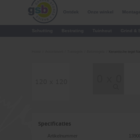
Ontdek
Onze winkel
Montage
Schutting
Bestrating
Tuinhout
Grind & S
Home
/
Assortiment
/
Tuintegels
/
Betontegels
/
Keramische tegel N
Specificaties
Artikelnummer
1390