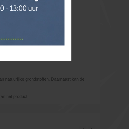
van natuurlijke grondstoffen. Daarnaast kan de
van het product.