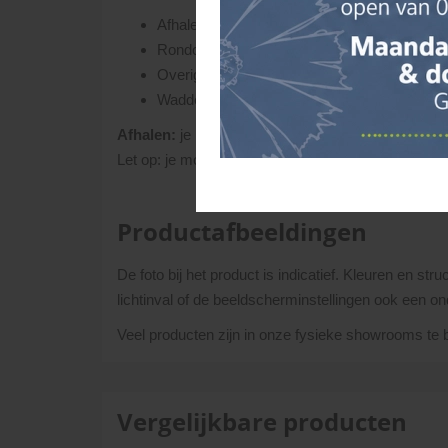
Afhalen € 0,-
Rondom Helmond € 72,50
Overig Nederland op basis van postcode
Waddeneilanden, Zeeland en België op aanv
Afhalen:
je kunt een aanhanger huren (€ 22,90 per 
Let op: je moet in het bezit zijn van rijbewijs BE.
Productafbeeldingen
De foto bij het product is indicatief. Kleuren en s
lichtinval of de beeldscherminstellingen ook een on
Veel producten zijn in onze fysieke showrooms te bez
Vergelijkbare producten