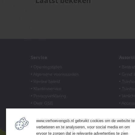
Laatst bekeken
Service
Assort
• Openingstijden
• Bestra
• Algemene voorwaarden
• Grind &
• Review beleid
• Tuinho
• Klantenservice
• Tuinhu
• Privacyverklaring
• Verlich
• Over GSB
• Access
• Andere GSB-vestigingen
• Afwer
www.verhoevengsb.nl gebruikt cookies om de website te
verbeteren en te analyseren, voor social media en om
ervoor te zorgen dat je relevante advertenties te zien