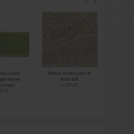
ras Leeds
*Beton brekerzand 0-
Kerami
gte 45mm
4mm BB
Natur
€
109,00
 breed
60x
8,95
€