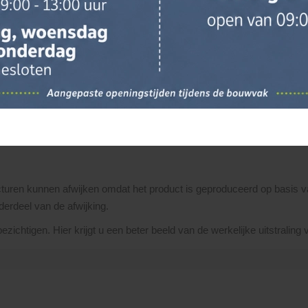
raag
dagdeel) om zelf je materialen te halen.
tructuren kunnen afwijken omdat het product is geproduceerd op basis 
derdeel van de afwijking.
ichtigen. Hier krijgt u een beter beeld van de werkelijke uitstraling 