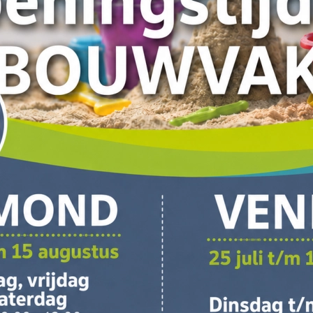
rden geleverd, zodat je kunt controleren op eventuele transportschade
e.e.a. op te lossen, zodat de verwerker niet vastloopt in de planning
 volledig heeft betaald, kunt u de rekening bij de chauffeur voldoen p
p de dag
voordat
wij komen leveren.
en maken wij gebruik van een grote vrachtwagen (oplegger van 18 me