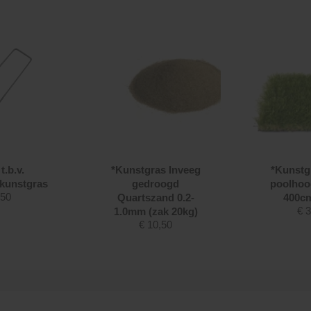
t.b.v.
*Kunstgras Inveeg
*Kunstg
 kunstgras
gedroogd
poolhoo
,50
Quartszand 0.2-
400cm
€
3
1.0mm (zak 20kg)
€
10,50