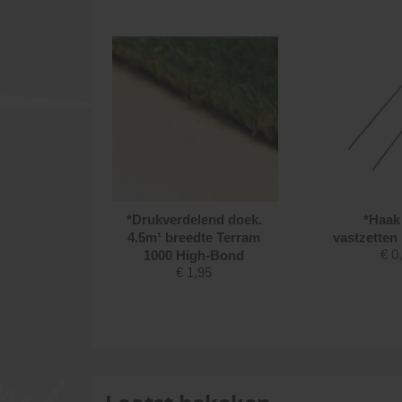
e tegel
*Drukverdelend doek.
*Haak 
eserto
4.5m¹ breedte Terram
vastzetten
€
0
x2cm
1000 High-Bond
95
€
1,95