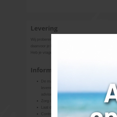
Levering
Wij proberen de aangeschafte materialen binnen 3 t
daarvoor je begrip. Uiteraard proberen we altijd me
Heb je vragen over levertijden/voorraden, neem da
Informatie over het aflever
De materialen die je besteld hebt, lossen we
leveren. De chauffeur bepaalt ter plekke of 
adviseurs.
Zorg dat er voldoende ruimte is op de lever
Laat de pakketten op een vlakke ondergrond p
Controleer de producten bij aankomst op eve