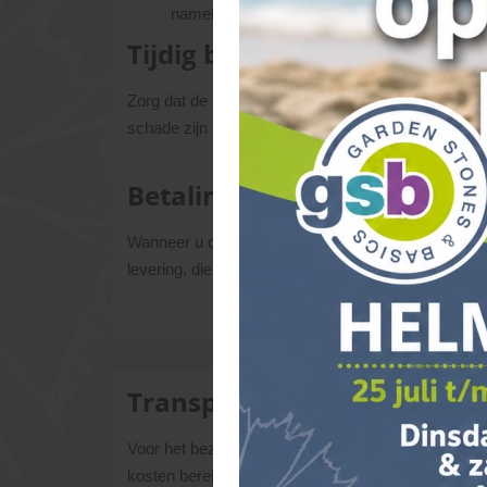
namelijk; verwerken is accepteren.
Tijdig bestellen
Zorg dat de materialen geruime tijd van tevoren wo
schade zijn ontstaan, dan hebben we nu nog tijd om 
Betaling
Wanneer u de bestelling in overeenstemming nog niet
levering, dient de factuur uiterlijk voldaan te zijn o
Transporttarieven
Voor het bezorgen van grote en zware tuinmaterial
kosten berekend: