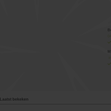
B
0
M
i
Laatst bekeken