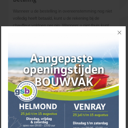
Wanneer u de bestelling in overeenstemming nog niet
volledig heeft betaald, kunt u de rekening bij de
chauffeur voldoen per pin. Wanneer u niet thuis kunt
zijn voor de levering, dient de factuur uiterlijk voldaan te
zijn op de dag
voordat
wij komen leveren.
Transporttarieven
Voor het bezorgen van grote en zware tuinmaterialen
maken wij gebruik van een grote vrachtwagen
(oplegger van 18 meter). Hiervoor worden per
bestelling de volgende kosten berekend:
Afhalen € 0,-
Rondom Helmond € 72,50