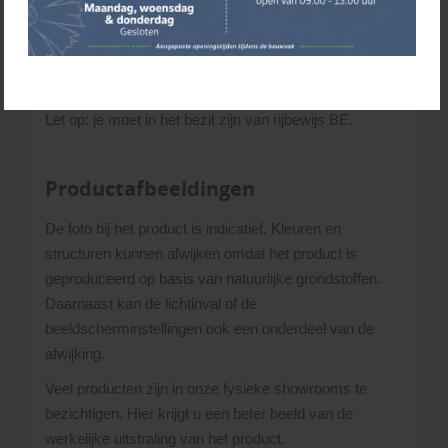
Overig Nederland op basis van postcode
Waddeneilanden, Zeeland en België op aanvraag
Afhalen:
je kunt een aanhanger huren (€ 22,90 per
dagdeel) om zelf je materialen te halen.
Let op: je moet in het bezit zijn van rijbewijs BE.
Productafbeeldingen
De foto bij het product is indicatief. Kleuren en
structuren kunnen afwijken omdat het product is
geproduceerd op basis van natuurlijke grondstoffen.
Daarnaast kan de lichtinval of de
beeldscherminstellingen ook een onderdeel van de
afwijking.
Veel producten zijn in onze fysieke showrooms te
bezichtigen. Hier krijgt u een beter beeld van de
werkelijke uitstraling van het product.