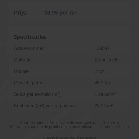
Prijs:
38,95
per m²
Specificaties
Artikelnummer
138987
Collectie
Betontegels
Hoogte
2 cm
Gewicht per m²
45.3 Kg
Stuks per eenheid (m²)
1 stuks/m²
Eenheden (m²) per verpakking
23.04 m²
Kleuren kunnen afwijken van de weergave op een scherm.
Wij raden u aan om de producten in onze showtuin te komen bekijken.
Lastig om te kiezen?