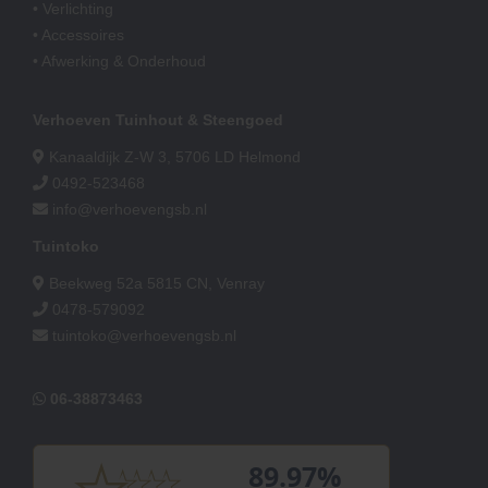
• Verlichting
• Accessoires
• Afwerking & Onderhoud
Verhoeven Tuinhout & Steengoed
Kanaaldijk Z-W 3, 5706 LD Helmond
0492-523468
info@verhoevengsb.nl
Tuintoko
Beekweg 52a 5815 CN, Venray
0478-579092
tuintoko@verhoevengsb.nl
06-38873463
89.97%