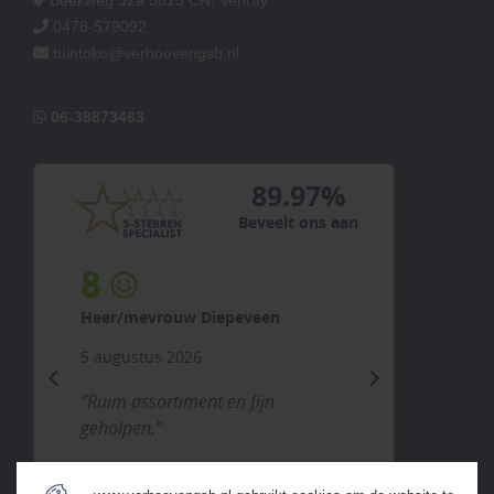
0478-579092
tuintoko@verhoevengsb.nl
06-38873463
89.97%
Beveelt ons aan
8
Heer/mevrouw Diepeveen
5 augustus 2026
previous
next
"Ruim assortiment en fijn
geholpen."