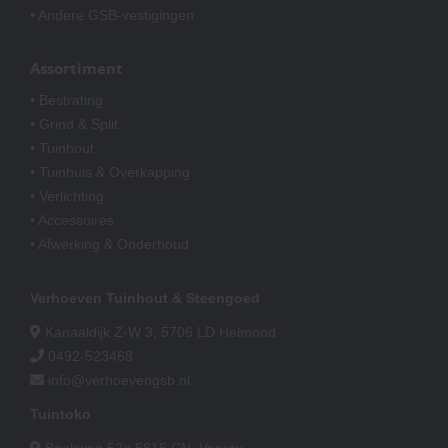
• Andere GSB-vestigingen
Assortiment
• Bestrating
• Grind & Split
• Tuinhout
• Tuinhuis & Overkapping
• Verlichting
• Accessoires
• Afwerking & Onderhoud
Verhoeven Tuinhout & Steengoed
Kanaaldijk Z-W 3, 5706 LD Helmond
0492-523468
info@verhoevengsb.nl
Tuintoko
Beekweg 52a 5815 CN, Venray