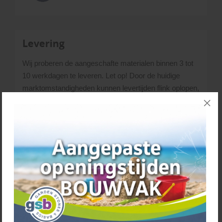
Levering
Wij proberen de aangeschafte materialen binnen 3 tot
10 werkdagen te leveren. Let op! Door de huidige
marktomstandigheden kunnen levertijden flink oplopen,
wij vragen daarvoor je begrip. Uiteraard proberen we
altijd mee te denken in alternatieven.
Heb je vragen over levertijden/voorraden, neem dan
gerust contact met ons op via het
contactformulier
.
Bellen kan ook: 0492-523468.
Informatie over het afleveren en
lossen
De materialen die je besteld hebt, lossen we