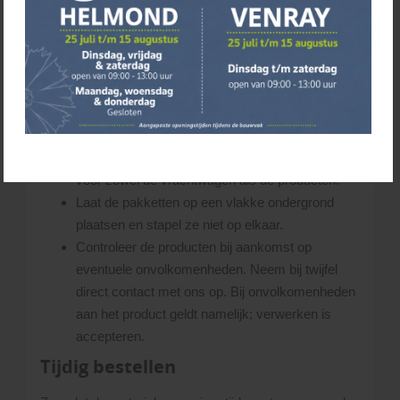
naast de vrachtwagen. Uiteraard probeert de
chauffeur de materialen zo dicht mogelijk bij de
gewenste losplaats af te leveren. De chauffeur
bepaalt ter plekke of de gevraagde losplaats
mogelijk is. De kennis en ervaring van de
chauffeur gaat voor op de kennis en ervaring van
onze adviseurs.
Zorg dat er voldoende ruimte is op de leverplaats
voor zowel de vrachtwagen als de producten.
Laat de pakketten op een vlakke ondergrond
plaatsen en stapel ze niet op elkaar.
Controleer de producten bij aankomst op
eventuele onvolkomenheden. Neem bij twijfel
direct contact met ons op. Bij onvolkomenheden
aan het product geldt namelijk; verwerken is
accepteren.
Tijdig bestellen