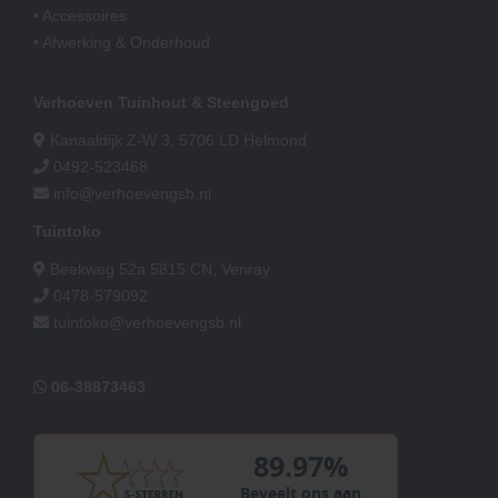
• Accessoires
• Afwerking & Onderhoud
Verhoeven Tuinhout & Steengoed
Kanaaldijk Z-W 3, 5706 LD Helmond
0492-523468
info@verhoevengsb.nl
Tuintoko
Beekweg 52a 5815 CN, Venray
0478-579092
tuintoko@verhoevengsb.nl
06-38873463
89.97%
Beveelt ons aan