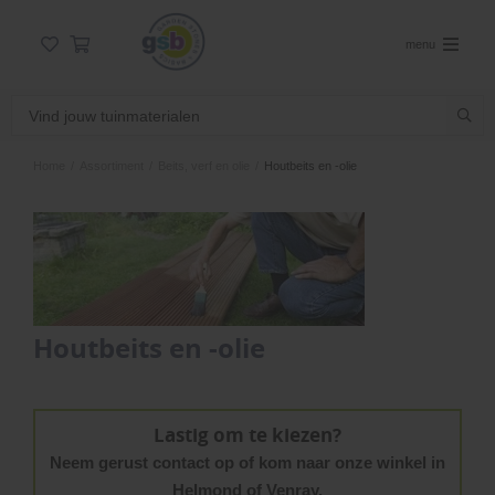
menu
Home
/
Assortiment
/
Beits, verf en olie
/
Houtbeits en -olie
Houtbeits en -olie
Lastig om te kiezen?
Neem gerust contact op of kom naar onze winkel in
Helmond of Venray.