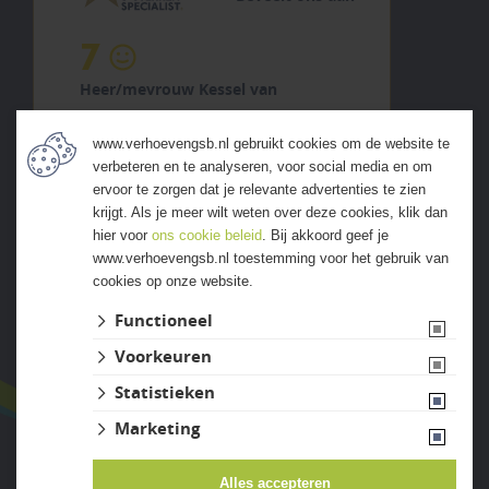
7
Heer/mevrouw Kessel van
2 augustus 2026
www.verhoevengsb.nl gebruikt cookies om de website te
previous
next
verbeteren en te analyseren, voor social media en om
"Goede materialen en ruime
ervoor te zorgen dat je relevante advertenties te zien
keuze"
krijgt. Als je meer wilt weten over deze cookies, klik dan
hier voor
ons cookie beleid
. Bij akkoord geef je
www.verhoevengsb.nl toestemming voor het gebruik van
cookies op onze website.
ALLE ERVARINGEN
Functioneel
Voorkeuren
Statistieken
Marketing
Alles accepteren