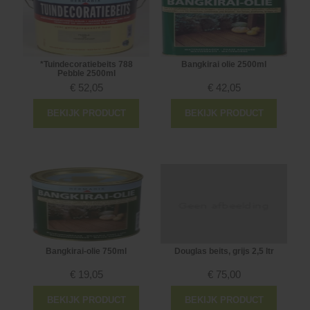
*Tuindecoratiebeits 788
Bangkirai olie 2500ml
Pebble 2500ml
€
52,05
€
42,05
BEKIJK PRODUCT
BEKIJK PRODUCT
Bangkirai-olie 750ml
Douglas beits, grijs 2,5 ltr
€
19,05
€
75,00
BEKIJK PRODUCT
BEKIJK PRODUCT