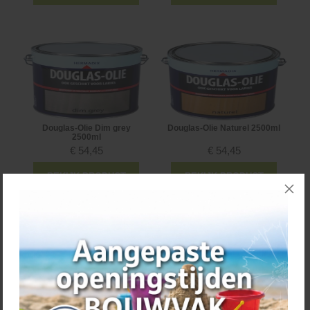
Douglas-Olie Dim grey
Douglas-Olie Naturel 2500ml
2500ml
€
54,45
€
54,45
BEKIJK PRODUCT
BEKIJK PRODUCT