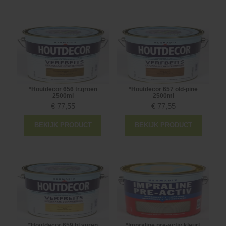
*Houtdecor 656 tr.groen
*Houtdecor 657 old-pine
2500ml
2500ml
€
77,55
€
77,55
BEKIJK PRODUCT
BEKIJK PRODUCT
*Houtdecor 659 bl.vuren
*Impraline pre-activ kleurl.