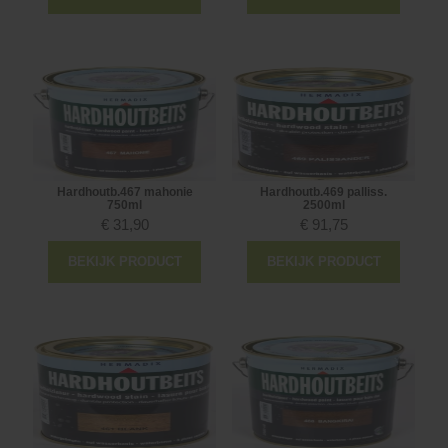
Hardhoutb.467 mahonie
Hardhoutb.469 palliss.
750ml
2500ml
€
31,90
€
91,75
BEKIJK PRODUCT
BEKIJK PRODUCT