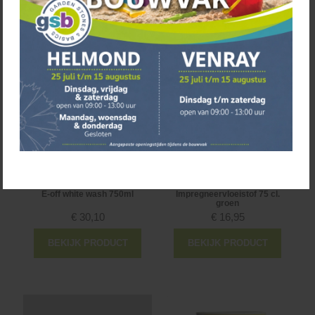
E-off graphite 750ml
E-off nature brown 750ml
€
30,10
€
30,10
BEKIJK PRODUCT
BEKIJK PRODUCT
E-off white wash 750ml
Impregneervloeistof 75 cl.
groen
€
30,10
€
16,95
BEKIJK PRODUCT
BEKIJK PRODUCT